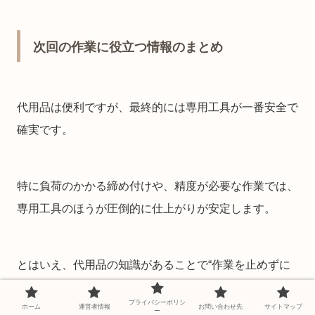
次回の作業に役立つ情報のまとめ
代用品は便利ですが、最終的には専用工具が一番安全で
確実です。
特に負荷のかかる締め付けや、精度が必要な作業では、
専用工具のほうが圧倒的に仕上がりが安定します。
とはいえ、代用品の知識があることで“作業を止めずに
続けられる選択肢”が増えるため、DIYのストレスが大き
プライバシーポリシ
ホーム
運営者情報
お問い合わせ先
サイトマップ
く減ります。
ー