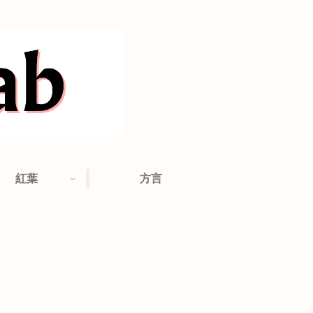
紅葉
方言