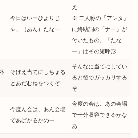
え
今日はいーひよりじ
※ 二人称の「アンタ」
ゃ、（あん）たなー
に終助詞の「ナー」が
付いたもの。「たな
ー」はその短呼形
そんなに当てにしてい
外
そげえ当てにしちょる
ると後でガッカリする
とあだむねをつくぞ
ぞ
今度の会は、あの会場
今度ん会は、あん会場
で十分収容できるかな
であばかるかのー
あ