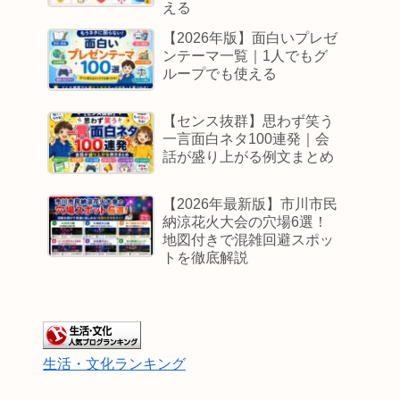
える
【2026年版】面白いプレゼ
ンテーマ一覧｜1人でもグ
ループでも使える
【センス抜群】思わず笑う
一言面白ネタ100連発｜会
話が盛り上がる例文まとめ
【2026年最新版】市川市民
納涼花火大会の穴場6選！
地図付きで混雑回避スポッ
トを徹底解説
生活・文化ランキング