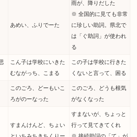
雨が、降りだした
※ 全国的に見ても非常
あめい、ふりでーた
に珍しい助詞。県北で
は「ぐ助詞」が使われ
る
思
こん子は学校にいきた
この子は学校に行きた
むながっち、こまる
くないと言って、困る
このごろ、どーもいこ
このごろ、どうも根気
ろがのーなった
がなくなった
すまないが、ちょっと
すまんけんど、ちょい
行って見てきてくれ
といちみちきちくりー
※ 接続助詞の「て」が