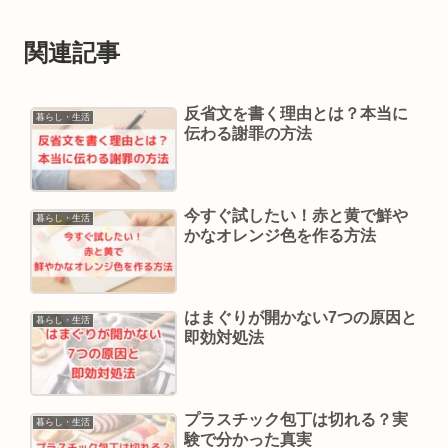
関連記事
反省文を書く理由とは？本当に
暮らし・生活
伝わる謝罪の方法
今すぐ試したい！赤と黄で鮮や
暮らし・生活
かなオレンジ色を作る方法
はまぐりが開かない7つの原因と
暮らし・生活
即効対処法
プラスチック包丁は切れる？実
暮らし・生活
験で分かった真実