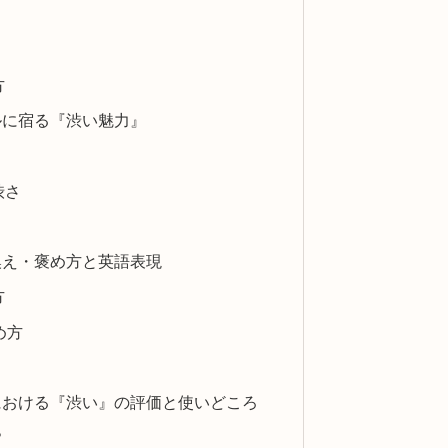
方
ルに宿る『渋い魅力』
渋さ
換え・褒め方と英語表現
方
め方
における『渋い』の評価と使いどころ
？