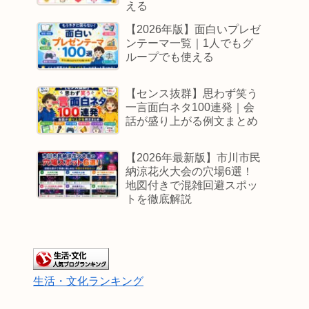
える
【2026年版】面白いプレゼ
ンテーマ一覧｜1人でもグ
ループでも使える
【センス抜群】思わず笑う
一言面白ネタ100連発｜会
話が盛り上がる例文まとめ
【2026年最新版】市川市民
納涼花火大会の穴場6選！
地図付きで混雑回避スポッ
トを徹底解説
生活・文化ランキング