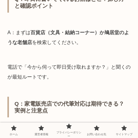
と確認ポイント
A：まずは
百貨店（文具・結納コーナー）か鳩居堂のよ
うな老舗店
を検索してください。
電話で「今から伺って即日受け取れますか？」と聞くの
が最短ルートです。
Q：家電販売店での代筆対応は期待できる？
実例と注意点
プライバシーポリシ
ホーム
運営者情報
お問い合わせ先
サイトマップ
A：正直、期待薄です（笑）。
ー