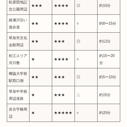
松原団地記
★★★
★★★★
◎
約10分
念公園周辺
綾瀬川沿い
★★
★★★★
○
約8〜15分
遊歩道
草加市文化
★★
★★★
◎
約12分
会館周辺
松江エリア
約15〜20
★
★★★★
○
河川敷
分
獨協大学前
★★
★★★
◎
約5〜10分
駅西口側
草加中学校
★
★★★
△
約15分
周辺道路
谷古宇橋周
★
★★★★★
○
約20分
辺