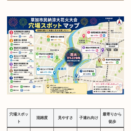
穴場スポッ
最寄りから
混雑度
見やすさ
子連れ向け
ト
徒歩