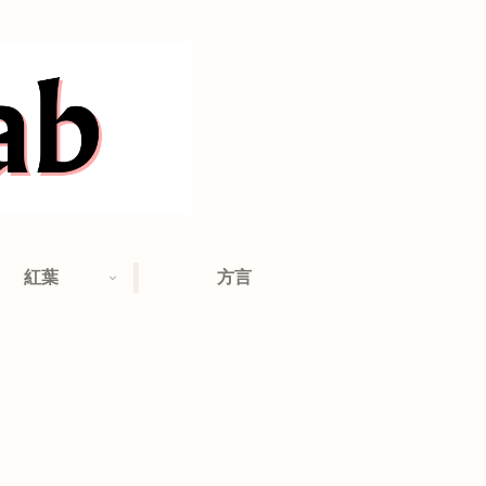
紅葉
方言