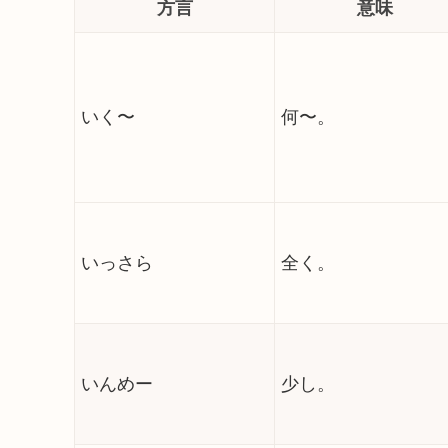
方言
意味
いく〜
何〜。
いっさら
全く。
いんめー
少し。