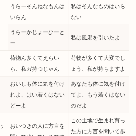
うらーそんねなもんは
私はそんなものはいら
いらん
ない
うらーかじょーひーと
私は風邪を引いたよ
ー
荷物ん多くてえらい
荷物が多くて大変でし
ら、私ガ持つじゃん
ょう、私が持ちますよ
おいしも体に気を付け
あなたも体に気を付け
れよ、はい若くはない
てよ、もう若くはない
どーよ
のだよ
この土地で生まれ育っ
っ
おいつきの人に方言を
た方に方言を聞いて歩