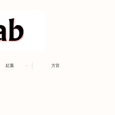
紅葉
方言