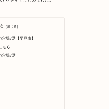
次
の穴場7選【早見表】
こちら
の穴場7選