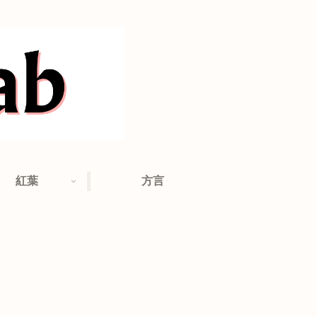
紅葉
方言