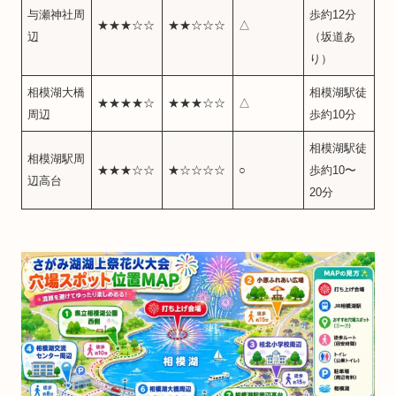
与瀬神社周
歩約12分
★★★☆☆
★★☆☆☆
△
辺
（坂道あ
り）
相模湖大橋
相模湖駅徒
★★★★☆
★★★☆☆
△
周辺
歩約10分
相模湖駅徒
相模湖駅周
★★★☆☆
★☆☆☆☆
○
歩約10〜
辺高台
20分