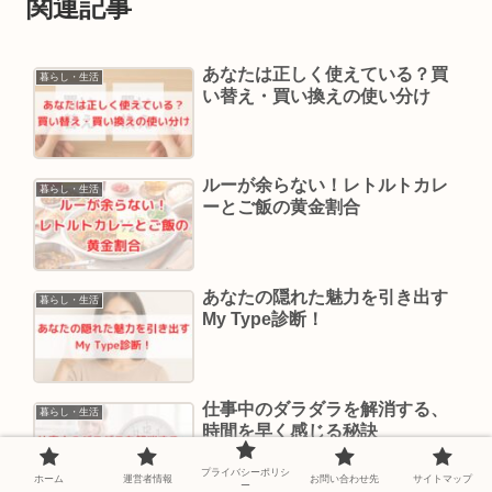
関連記事
あなたは正しく使えている？買
暮らし・生活
い替え・買い換えの使い分け
ルーが余らない！レトルトカレ
暮らし・生活
ーとご飯の黄金割合
あなたの隠れた魅力を引き出す
暮らし・生活
My Type診断！
仕事中のダラダラを解消する、
暮らし・生活
時間を早く感じる秘訣
プライバシーポリシ
ホーム
運営者情報
お問い合わせ先
サイトマップ
ー