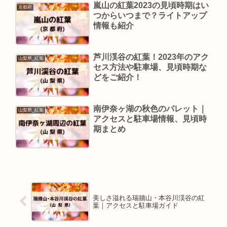
嵐山の紅葉2023の見頃時期はい
京都府
つからいつまで？ライトアップ
情報も紹介
芦川渓谷の紅葉！2023年のアク
山梨県_紅葉
セス方法や駐車場、見頃時期な
どをご紹介！
南伊奈ヶ湖の秋色のパレット｜
山梨県_紅葉
アクセスと駐車場情報、見頃時
期まとめ
美しさ溢れる瑞牆山・本谷川渓谷の紅
葉｜アクセスと駐車場ガイド